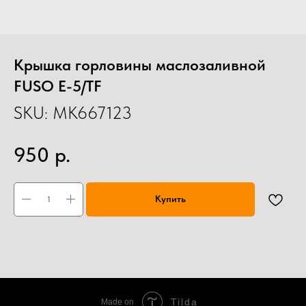
Крышка горловины маслозаливной
FUSO E-5/TF
SKU:
MK667123
р.
950
Купить
Tilda
Made on