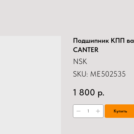
Подшипник КПП вал
CANTER
NSK
SKU:
ME502535
р.
1 800
Купить