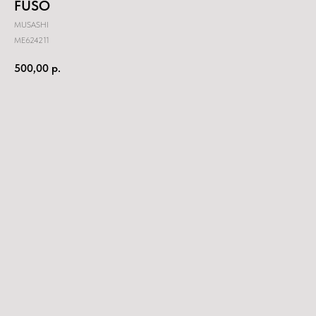
FUSO
MUSASHI
ME624211
500,00
р.
Купить