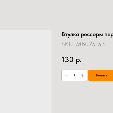
Втулка рессоры пе
SKU:
MB025153
р.
130
Купить