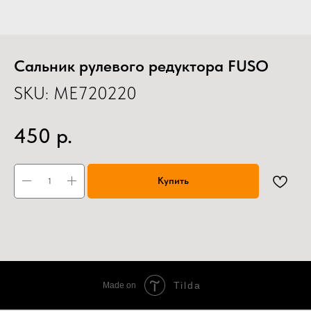
Сальник рулевого редуктора FUSO
SKU:
ME720220
р.
450
Купить
Tilda
Made on