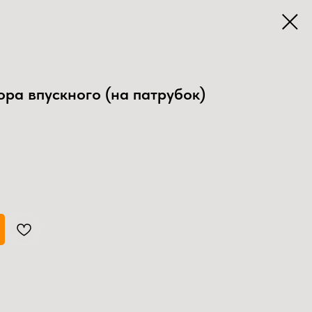
ора впускного (на патрубок)