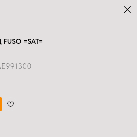
Д FUSO =SAT=
ME991300