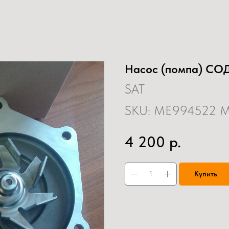
Насос (помпа) СО
SAT
SKU:
ME994522 
р.
4 200
Купить